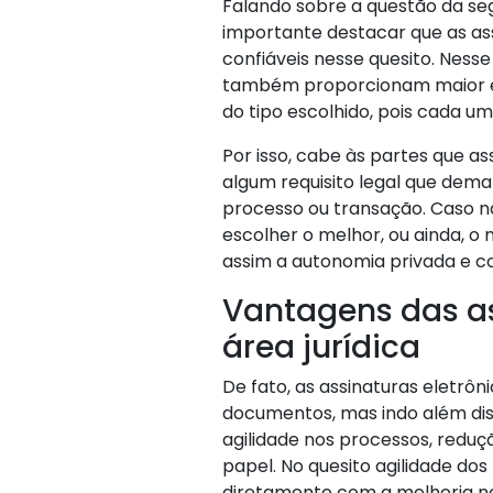
Falando sobre a questão da seg
importante destacar que as as
confiáveis nesse quesito. Ness
também proporcionam maior ef
do tipo escolhido, pois cada um
Por isso, cabe às partes que a
algum requisito legal que dema
processo ou transação. Caso n
escolher o melhor, ou ainda, o
assim a autonomia privada e co
Vantagens das as
área jurídica
De fato, as assinaturas eletrô
documentos, mas indo além dis
agilidade nos processos, reduç
papel. No quesito agilidade dos
diretamente com a melhoria n