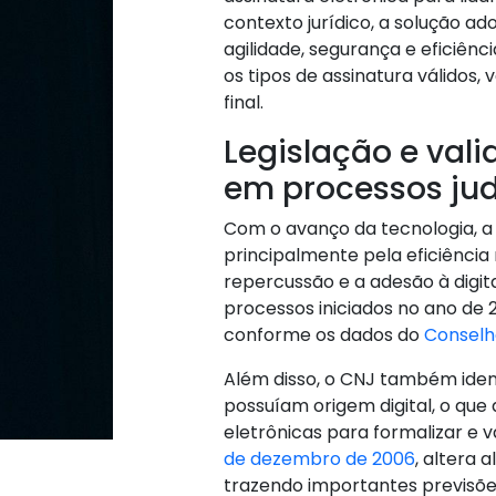
contexto jurídico, a solução 
agilidade, segurança e eficiên
os tipos de assinatura válidos
final.
Legislação e vali
em processos jud
Com o avanço da tecnologia, a á
principalmente pela eficiência 
repercussão e a adesão à digita
processos iniciados no ano de 
conforme os dados do
Conselho
Além disso, o CNJ também iden
possuíam origem digital, o que
eletrônicas para formalizar e 
de dezembro de 2006
, altera 
trazendo importantes previsões