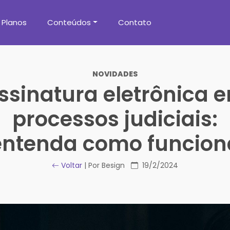
Planos
Conteúdos
Contato
NOVIDADES
ssinatura eletrônica 
processos judiciais:
entenda como funcion
Voltar
| Por Besign
19/2/2024