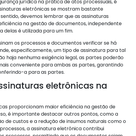
urança jurídica na prática de atos processuais, é
sinaturas eletrônicas se mostram bastante
e sentido, devemos lembrar que as assinaturas
iciência na gestão de documentos, independente
a delas é utilizada para um fim.
ssinam os processos e documentos verificar se há
nde, especificamente, um tipo de assinatura para tal
ão haja nenhuma exigência legal, as partes poderão
 mais conveniente para ambas as partes, garantindo
nferindo-a para as partes.
sinaturas eletrônicas na
nicas proporcionam maior eficiência na gestão de
so, é importante destacar outros pontos, como a
ão de custos e a redução de insumos naturais como o
 processos, a assinatura eletrônica contribui
os processos, permitindo que os documentos sejam