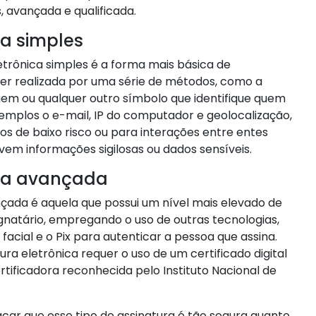
, avançada e qualificada.
ca simples
etrônica simples é a forma mais básica de
ser realizada por uma série de métodos, como a
gem ou qualquer outro símbolo que identifique quem
emplos o e-mail, IP do computador e geolocalização,
os de baixo risco ou para interações entre entes
em informações sigilosas ou dados sensíveis.
ica avançada
nçada é aquela que possui um nível mais elevado de
ignatário, empregando o uso de outras tecnologias,
acial e o Pix para autenticar a pessoa que assina.
ura eletrônica requer o uso de um certificado digital
tificadora reconhecida pelo Instituto Nacional de
.
car que esse tipo de assinatura é tão segura quanto