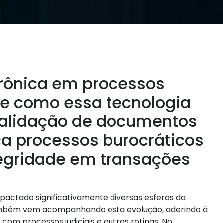
trônica em processos
ore como essa tecnologia
validação de documentos
ica processos burocráticos
tegridade em transações
pactado significativamente diversas esferas da
 também vem acompanhando esta evolução, aderindo à
r com processos judiciais e outras rotinas. No