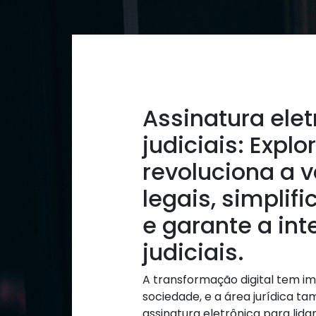
Assinatura ele
judiciais: Expl
revoluciona a 
legais, simplif
e garante a in
judiciais.
A transformação digital tem im
sociedade, e a área jurídica
assinatura eletrônica para lida