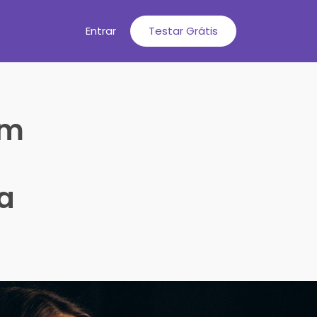
Entrar
Testar Grátis
em
a