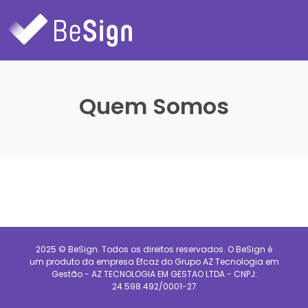
Quem Somos
2025 © BeSign. Todos os direitos reservados. O BeSign é
um produto da empresa Efcaz do Grupo AZ Tecnologia em
Gestão - AZ TECNOLOGIA EM GESTAO LTDA - CNPJ:
24.598.492/0001-27