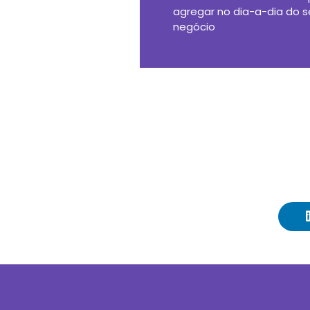
agregar no dia-a-dia do 
negócio