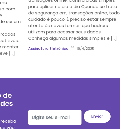
transações online. Confira dicas simples
omo
para aplicar no dia a dia Quando se trata
esa com
de segurança em, transações online, todo
 A
cuidado é pouco. É preciso estar sempre
 de ser um
atento às novas formas que hackers
utilizam para acessar seus dados.
ercados
Conheça algumas medidas simples e […]
etitivos.
e manter
Assinatura Eletrônica
15/4/2025
eve […]
o de
ades
Enviar
e receba
que vão